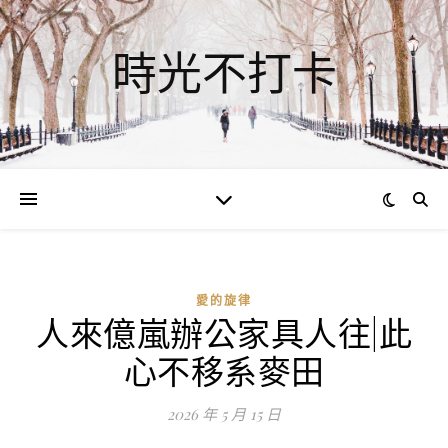
時光不打卡
愛的旋律
人來億嵐辦公家具人往|此
ad
心不移系麥田
0
評
2026 年 5 月 15 日
論