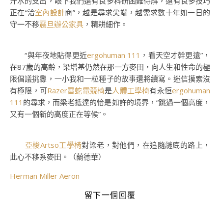
汗水的支出，眼下我們還有良多科研困難待解，還有良多技巧
正在“洽
室內設計
商”，越是尋求尖端，越需求數十年如一日的
守一不移
震旦辦公家具
，精耕細作。
“與年夜地貼得更近
ergohuman 111
，看天空才幹更遠”，
在87歲的高齡，梁增基仍然在那一方麥田，向人生和性命的極
限倡議挑釁，一小我和一粒種子的故事還將續寫。迷信摸索沒
有極限，可
Razer雷蛇電競椅
是
人體工學椅
有永恒
ergohuman
111
的尋求，而梁老抵達的恰是如許的境界，“跳過一個高度，
又有一個新的高度正在等候”。
亞梭Artso工學椅
對梁老，對他們，在追隨謎底的路上，
此心不移系麥田。（蘭德華）
Herman Miller Aeron
留下一個回覆