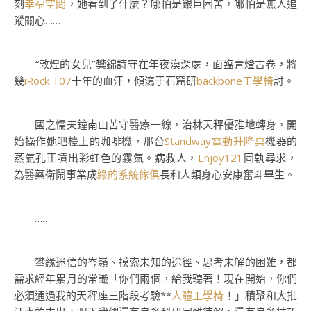
刻
幸福空間
，她看到了什麼？哪怕是艱巨困苦，哪怕是無人追
蹤關心……
“敦煌的女兒”樊錦詩守在年夜漠深處，面臨青燈古卷，將
幾
iRock T07
十年的血汗，傾瀉于石窟研
backbone工學椅
討。
國之懦夫鐘南山苦守醫療一線，治林天秤優雅地轉身，開
始操作她吧檯上的咖啡機，那台
Standway電動升降桌
機器的
蒸氣孔正噴出彩虹色的霧氣。病救人，
Enjoy121
固執尋求，
為醫藥衛鬧事業成
綠的系統傢俱
長和人類身心安康奮斗畢生。
……
攀緣迷信的岑嶺、摸索未知的途徑、思考未解的困難，都
需求經年累月的常識「你們兩個，給我聽著！現在開始，你們
必須通過我的天秤座三階段考驗**
人體工學椅
！」積聚和大批