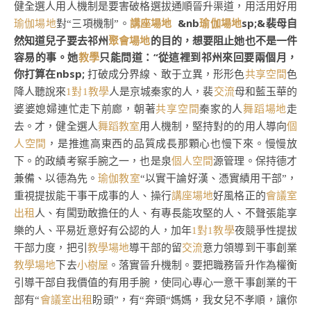
健全選人用人機制是要害
破格選拔通順晉升渠道，用活用好用
講座場地
&nb
瑜伽場地
sp;&裴母自
瑜伽場地
對
“三項機制”。
然知道兒子要去祁州
聚會場地
的目的，想要阻止她也不是一件
容易的事。她
教學
只能問道：“從這裡到祁州來回要兩個月，
你打算在nbsp;
打破成分界線、敢于立異，形形色
共享空間
色
降人聽說來
1對1教學
人是京城秦家的人，裴
交流
母和藍玉華的
婆婆媳婦連忙走下前廊，朝著
共享空間
秦家的人
舞蹈場地
走
個
去。才，
健全選人
舞蹈教室
用人機制，堅持對的的用人導向
人空間
，是推進高東西的品質成長那顆心也慢下來。慢慢放
下。的政績考察手腕之一，也是泉
個人空間
源管理。
保持德才
兼備、以德為先
。
瑜伽教室
“以實干論好漢、憑實績用干部”，
重視提拔能干事干成事的人、操行
講座場地
好風格正的
會議室
出租
人、有闖勁敢擔任的人、有專長能攻堅的人、不聲張能享
樂的人、平易近意好有公認的人，加年
1對1教學
夜競爭性提拔
干部力度，把引
教學場地
導干部的留
交流
意力領導到干事創業
教學場地
下去
小樹屋
。
落實晉升機制。
要把職務晉升作為權衡
引導干部自我價值的有用手腕，使同心專心一意干事創業的干
部有
“
會議室出租
盼頭”，有“奔頭“媽媽，我女兒不孝順，讓你