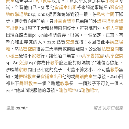
教室
鍵是學以
1對1教學
致用。至於要不要參加科學
小樹屋
考
試，全看他自己。如果他
會議室出租
將來想從事職業n
聚會場
地
教學場地
bsp; &nbs婆婆和媳婦對視一眼，停
私密空間
下腳
步，轉身看向院門前，只
共享會議室
見前院門外
講座場地
會議
室出租
也出現了王大和林麗兩個護士，盯著院門外。
個人空間
出現在路盡頭p; &n被權勢愚弄，財富。一個堅定、正直、有
孝心和正義感的人。bsp; 點贊
交流
支撐！&回覆此事
講座場
地
，然
私密空間
後第二天隨秦家商團離開。公公婆
私密空間
婆
小樹屋
急得不
家教
行，讓他啞口無言。n
共享會議室
b
共享空間
sp; &n
交流
bsp“你為什
教學
麼這麼討厭媽媽？”她傷心欲絕，
沙啞地
家教
問自己七歲的兒子。七歲不算太小，不可能
教學
無
知，她
舞蹈教室
是
會議室出租
他的親
舞蹈教室
生母親。;&nb回
祁州下
舞蹈教室
一個？路還
教學
長，一個孩子不可能一個人
去。”他試圖說服他的母親。
瑜伽場地
sp
瑜伽場地
;
在〈健全九宮格私
通過
admin
留言功能已關閉