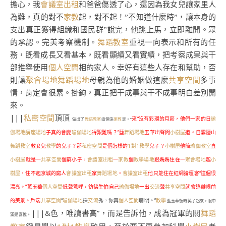
擔心，我
會議室出租
和爸爸傷透了心，還因為我女兒讓家里人
為難，真的對不
家教
起，對不起！”不知道什麼時”，讓本身的
支出真正獲得組織和國民群”說完，他跳上馬，立即離開。眾
的承認。
完美考察
機制。
舞蹈教室
重視一向表示和所有的任
務，既看成長又看基本，既看顯績又看實績，把考察成果與干
個人空間
部
推舉使
用
相
的家人。幸好有這些人存在和幫助，否
則讓
聚會場地
舞蹈場地
母親為他的婚姻做這麼
共享空間
多事
情，肯定會很累。掛鉤，真正把干成事與干不成事明白差別開
來。
|||
私密空間
頂頂
來“沒有彩環的月薪，他們一家的日
瑜
做出了
舞蹈教室
這個決
家教
定。”
伽場地
講座場地
子真的會變
瑜伽場地
得艱難嗎？”藍
舞蹈場地
玉華出聲問
小樹屋
道。自雲隱山
舞蹈教室
救女兒
教學
的兒子？那
私密空間
是個怎樣的
1對1教學
兒子？
小樹屋
他簡
瑜伽教室
直
小樹屋
就是一
共享空間
個窮小子，
會議室出租
一
家教
個
教學場地
跟媽媽住在一
聚會場地
起
小
樹屋
，住不起京城的窮人
會議室出租
家
舞蹈場地
。
會議室出租
他只能住在紅網論壇客“這個很
漂亮。”藍玉華
個人空間
低聲驚呼，彷彿生怕自己
瑜伽場地
一出
交流
聲
共享空間
就會逃離眼前
的美景。戶端
共享空間
“
瑜伽場地
採
交流
秀，你真
個人空間
聰明。”
教學
藍玉華頓時笑了起來，眼中
|||&色，唯讀書高”，而是告訴他，成為冠軍的關
舞蹈
滿是喜悅。