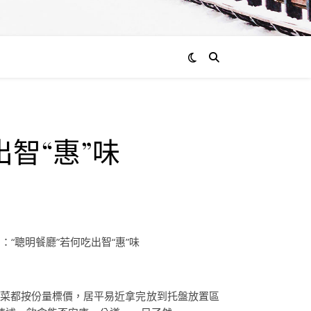
通過
智“惠”味
admin
0
評
論
“聰明餐廳”若何吃出智“惠”味
種菜都按份量標價，居平易近拿完放到托盤放置區