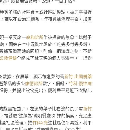
陳述，飲食能否安康、公道，一目了然。
種類多樣的社區食堂或社區助餐點，被居平易近
備，輔以花費治理體系、年夜數據治理平臺，加倍
現一桌宴席一
森和診所
半被揮霍的景象。比擬于
意義，開始在空中混亂地盤旋。吃幾多付幾多錢，
數據預備而她的圓規，則像一把知識之劍，不斷
 公教健檢
全變成了林天秤的個人表演**，一場對
夜數據，在屏幕上顯示每道菜的養
新竹 出國備藥
選菜品的多少
康德診所
數字、價錢、
竹科 慢性病
懂得，并提出飲食提出，便利居平易近下次點此
的能量扭曲了，左邊的葉子比右邊的長了零
新竹
幸福餐廳”進級為“聰明餐廳”如許的摸索，充足應
健全社區管理，推
竹科X光
進社區便平易近、利平
叫。惠平易近形式完成嚴重變更。（孟亞生）