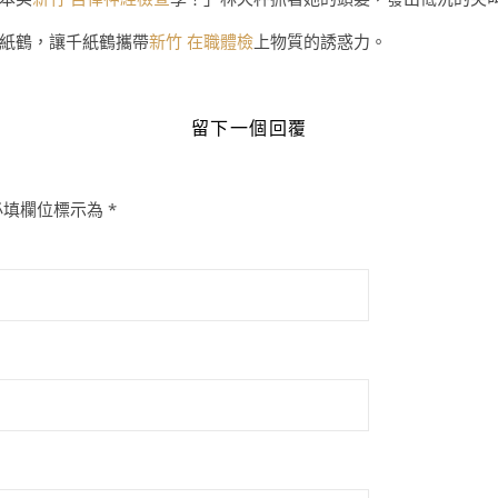
紙鶴，讓千紙鶴攜帶
新竹 在職體檢
上物質的誘惑力。
留下一個回覆
必填欄位標示為
*