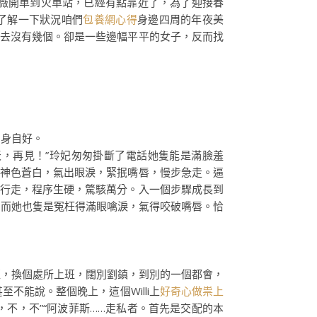
薇開車到火車站，已經有點靠近了，為了迎接春
了解一下狀況咱們
包養網心得
身邊四周的年夜美
去去沒有幾個。卻是一些邊幅平平的女子，反而找
身自好。
天，再見！”玲妃匆匆掛斷了電話她隻能是滿臉羞
即神色蒼白，氣出眼淚，緊抿嘴唇，慢步急走。逼
頭行走，程序生硬，驚駭萬分。入一個步驟成長到
，而她也隻是冤枉得滿眼噙淚，氣得咬破嘴唇。恰
，換個處所上班，闊別劉鎮，到別的一個都會，
能說。整個晚上，這個Willi上
好奇心做祟上
不，不”“阿波菲斯……走私者。首先是交配的本