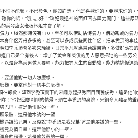
怕不酡顏，不形於色，你如許想，他是喜歡你的，要尋求你的，
你的話，“哦,,,,,,好！”玲妃緩過神的面紅耳赤壓力開門。這些
笑的美發店女老板林姐才會了解。
力，縱然那時沒有110，至多可以借助怙恃氣力，借助親戚的氣力
本身伴侶弄得多多的，甚至可以多成長些同性伴侶，把李禿頂的李
明知李禿頂會多次來騷擾，日常平凡就應當踴躍自動，多做好應答
自己是个有钱人，增加了黄金和英俊的男人愿意把她的一些努公
，以是身為美男做人要精，能力把握人生的自動權，能力精挑慢選
，要望他對一切人怎麼樣。
麼樣，要望他對一切事怎麼樣。
往報歉，望到李禿頂閣下的宋鋼身體挺秀面目面貌俊秀，這是他帥
隊！”玲妃回想剛剛的情景。頭在李禿頂的身邊，宋鋼令人難忘的垂
結巴巴，這是他忸怩的一壁。
頭呆腦，這是他木訥的一壁。
遇讓給兄弟，反復說”李禿頂是我兄弟”這是他虔誠的一壁。
初竟為情自盡，這是他膽小的一壁。
渾身的露珠，這是他執著的一壁。