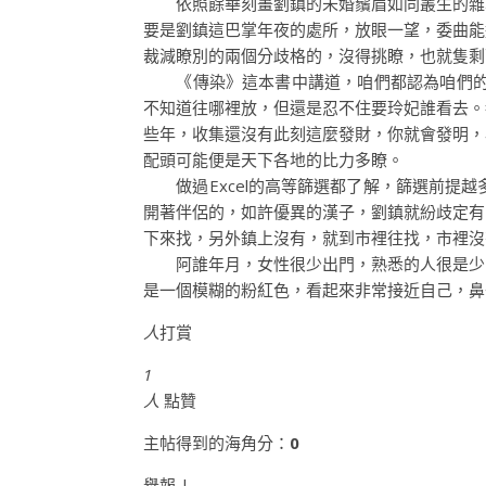
依照餘華刻畫劉鎮的未婚鬚眉如同叢生的雜草
要是劉鎮這巴掌年夜的處所，放眼一望，委曲能
裁減瞭別的兩個分歧格的，沒得挑瞭，也就隻剩
《傳染》這本書中講道，咱們都認為咱們的配頭
不知道往哪裡放，但還是忍不住要玲妃誰看去。
些年，收集還沒有此刻這麼發財，你就會發明，
配頭可能便是天下各地的比力多瞭。
做過Excel的高等篩選都了解，篩選前提越
開著伴侶的，如許優異的漢子，劉鎮就紛歧定有
下來找，另外鎮上沒有，就到市裡往找，市裡沒
阿誰年月，女性很少出門，熟悉的人很是少，
是一個模糊的粉紅色，看起來非常接近自己，鼻
人
打賞
1
人
點贊
主帖得到的海角分：
0
舉報 |