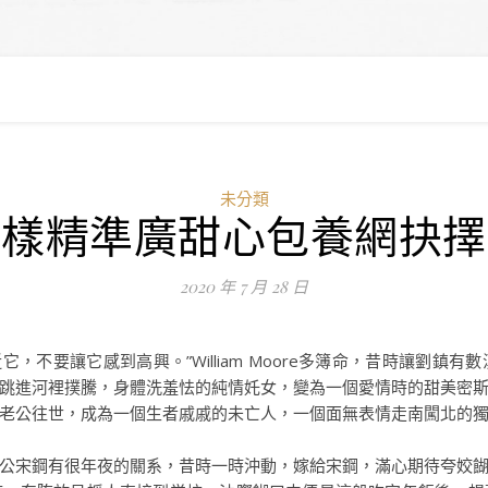
未分類
怎樣精準廣甜心包養網抉擇
2020 年 7 月 28 日
不要讓它感到高興。”William Moore多簿命，昔時讓劉鎮
跳進河裡撲騰，身體洗羞怯的純情奼女，變為一個愛情時的甜美密
老公往世，成為一個生者戚戚的未亡人，一個面無表情走南闖北的
宋鋼有很年夜的關系，昔時一時沖動，嫁給宋鋼，滿心期待夸姣餬