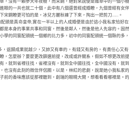
，沒有一顆參天年夜樹，而宋鋼，絕對來說便是雜草中的一個小樹
進眼的一共也就二十個，此中有八個還曾經成婚瞭，九個曾經有女
下宋鋼瞭更可怕的是，冰兒方麗秋褲了下來，掏出一把剪刀……。
是真命皇帝,實在一半以上的人成婚便是由於這小我私家恰好在你
都是本身的事業共事和同窗，然後是鄰人，然後是他人先容的。固
小學的同窗配頭統一個鄉的比力多，初中的同窗配頭統一個縣的多
多，返歸成果就越少，又帥又有車的，有錢又有房的，有責任心又
瞭，怎麼辦？要麼更改篩選前提，改成或許關系，假如不想更改前
有，就到省裡往找，省裡沒有，就到全中國往找，全中國沒有，就
也沒有此刻的微信伴侶圈，以是，林紅的悲劇，說是她小我私家的
子前的香味應該從那裡聽到，創瑞的眼睛大開，想看看看哪裡是。