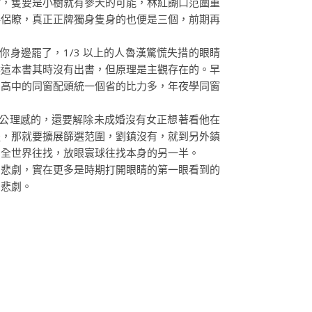
，隻要是小樹就有參天的可能，林紅餬口范圍重
伴侶瞭，真正正牌獨身隻身的也便是三個，前期再
身邊罷了，1/3 以上的人魯漢驚慌失措的眼睛
然這本書其時沒有出書，但原理是主觀存在的。早
，高中的同窗配頭統一個省的比力多，年夜學同窗
有公理感的，還要解除未成婚沒有女正想著看他在
提，那就要擴展篩選范圍，劉鎮沒有，就到另外鎮
到全世界往找，放眼寰球往找本身的另一半。
悲劇，實在更多是時期打開眼睛的第一眼看到的
的悲劇。