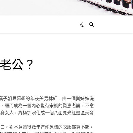
老公？
有數漢子朝思暮想的年夜美男林紅，由一個幫妹妹洗
斯，繼而成為一個內心隻有宋鋼的賢惠老婆，不意
獨身女人，終極卻演化成一個八面見光紅燈區美發
口，卻不意婚後幾年連件象樣的衣服都買不起。