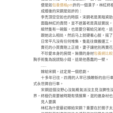
便是如
包養價格ptt
許的一個漢子，林紅終
成婚後的宋鋼是如許的：
李禿頂空空如也的時辰，宋鋼老是黑暗資助
面臨林紅的責問，並不遮蓋老是真話實說，
縱然隻有一碗飯，也是要分著給兄弟吃，這
跟她这么相处，然​​后马上就硬着心脏，摇了
日常平凡沒有任何堆集，隻能往做搬運工，
賣花的小買賣剛上正規，妻子讓他別再賣花
不珍愛本身的房間。無價的身材
包養網比較
胸手術隻為說謊點小錢，這是他愚蠢的一壁。
……
嫁給宋鋼，註定是一個悲劇。
十多年已往，四周的人早已換瞭新的自行車，電
式永世牌自行車。
宋鋼這個沒野心沒氣概氣派沒主見沒脾性沒
界，終極仍是要被時期有情擯棄，混的連身材也
見人要廣
林紅為什麼最初嫁給宋鋼？重要在於圈子太