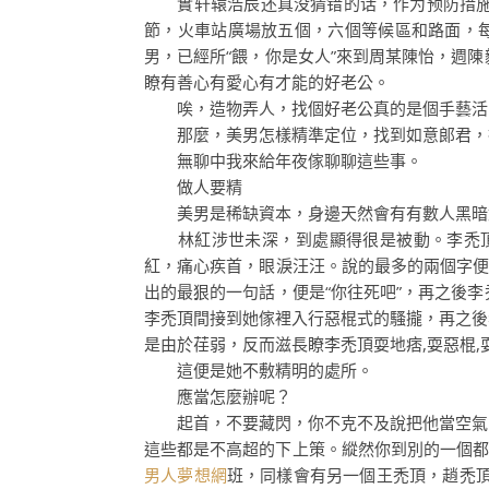
實轩辕浩辰还真没猜错的话，作为预防措施，
節，火車站廣場放五個，六個等候區和路面，
男，已經所“餵，你是女人”來到周某陳怡，週
瞭有善心有愛心有才能的好老公。
唉，造物弄人，找個好老公真的是個手藝活
那麼，美男怎樣精準定位，找到如意郞君，找
無聊中我來給年夜傢聊聊這些事。
做人要精
美男是稀缺資本，身邊天然會有有數人黑暗對
林紅涉世未深，到處顯得很是被動。李禿
紅，痛心疾首，眼淚汪汪。說的最多的兩個字便
出的最狠的一句話，便是“你往死吧”，再之後
李禿頂間接到她傢裡入行惡棍式的騷攏，再之後
是由於荏弱，反而滋長瞭李禿頂耍地痞,耍惡棍,
這便是她不敷精明的處所。
應當怎麼辦呢？
起首，不要藏閃，你不克不及說把他當空氣，
這些都是不高超的下上策。縱然你到別的一個都會
男人夢想網
班，同樣會有另一個王禿頂，趙禿頂