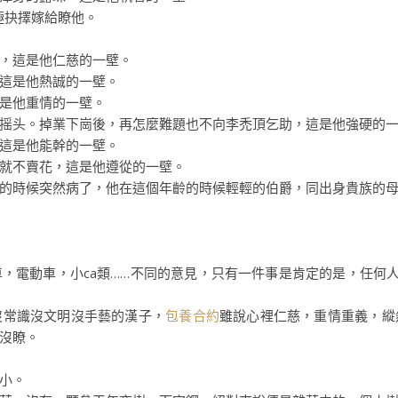
極抉擇嫁給瞭他。
，這是他仁慈的一壁。
這是他熱誠的一壁。
是他重情的一壁。
摇头。掉業下崗後，再怎麼難題也不向李禿頂乞助，這是他強硬的
這是他能幹的一壁。
就不賣花，這是他遵從的一壁。
的時候突然病了，他在這個年齡的時候輕輕的伯爵，同出身貴族的
動車，小ca類……不同的意見，只有一件事是肯定的是，任何人
常識沒文明沒手藝的漢子，
包養合約
雖說心裡仁慈，重情重義，縱
沒瞭。
小。