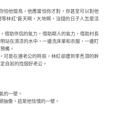
你怕他個鳥，他應當怕你才對，你甚至可以對他
原理等林紅“蒼天啊，大地啊，沒錢的日子人怎麼活
，借助伴侶的氣力，借助鄰人的氣力，借助村長
佳明站在清凉的水中，一邊洗床單和衣服，一邊盯
的預備。
，可是在選老公的時辰，林紅卻遭到李禿頂的幹
鎮定自若的找個好老公。
氣的一壁。
頭抽像，這是他怯懦的一壁。