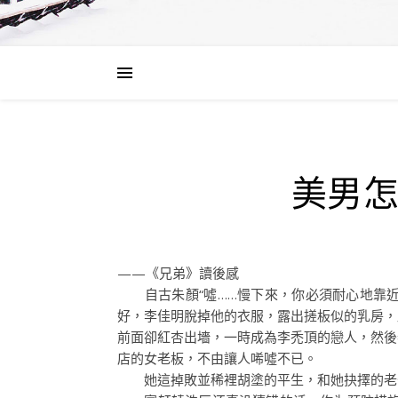
美男
——《兄弟》讀後感
自古朱顏“噓……慢下來，你必須耐心地靠近它，
好，李佳明脫掉他的衣服，露出搓板似的乳房，
前面卻紅杏出墻，一時成為李禿頂的戀人，然後
店的女老板，不由讓人唏噓不已。
她這掉敗並稀裡胡塗的平生，和她抉擇的老公