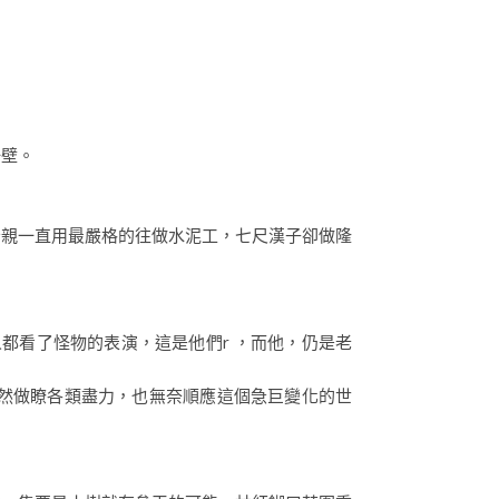
一壁。
母親一直用最嚴格的往做水泥工，七尺漢子卻做隆
都看了怪物的表演，這是他們r ，而他，仍是老
然做瞭各類盡力，也無奈順應這個急巨變化的世