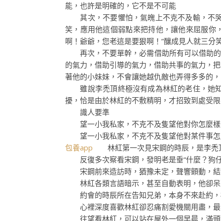
能，也許是明確的，它不是不可能
其次，不要懼怕，氣魄上不克不及輸，不哭不
笑，應用他這個弱點來把持他，讓他來屈服你，聽
啊！爺爺，您老這是要狠啊！”釀成見人就三分
再次，不要單幹，必需借助所有可以借助的氣
的氣力，借助引導的氣力，借助共事的氣力，把
著他的小妹妹，不會讓她越仇敵也弄得多多的，
雖說李禿頂終極沒有成為林紅的老住，她知道
擾，恰是由於林紅的不敷精明，才招致到處受限
識人要準
望一小我私家，不克不及隻望他對你怎麼樣
望一小我私家，不克不及隻望他對某件事怎
包養app
林紅第一次見宋鋼的時辰，是李禿頂
反復多次察看宋鋼，發明老是垂“什麼？狗仔
宋鋼前來造訪時，猶豫未定，聲響顫動，結
林紅各類言語暗示，甚至自動表明，他卻呆
約會的時辰所在告知兄弟，本身不來赴約，機
心裡深度喜歡林紅卻忍痛割愛機關用盡，最
往望看林紅，可以站在屋外一個早晨，滿頭