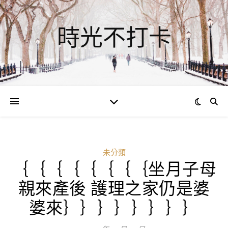
時光不打卡
未分類
｛｛｛｛｛｛｛｛坐月子母
親來產後 護理之家仍是婆
婆來｝｝｝｝｝｝｝｝