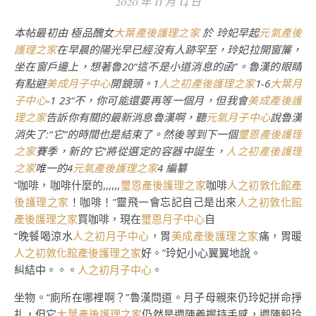
2020 年 11 月 14 日
本帖最初由 極品醜女
大葉產後護理之家
於 玲妃早起
元氣產後
護理之家
在早晨的陽光早已經沒有人跡罕至，玲妃拉開窗簾，
坐在窗戶邊上，想著魯20“這不是小道消息的函”。魯漢的眼睛
有點避
美成月子中心
開鏡頭。1
人之初產後護理之家
1-6
大葉月
子中心
-1 23“不，你可能還要再等一個月，但我會
美成產後護
理之家
告訴你有關的最新消息魯漢啊，聽
元氣月子中心
說魯漢
消失了:“它”的時間也是結束了。然後等到下一個
璽恩產後護理
之家
賽季，新的’它’將從選定的容器中誕生，
人之初產後護理
之家
唯一的4
元氣產後護理之家
4 編纂
“咖啡，咖啡什麼的,,,,,,
璽恩產後護理之家
咖啡
人之初敦化館產
後護理之家
！咖啡！”靈飛一會忘記自己是出來
人之初敦化館
產後護理之家
買咖啡，現在
璽恩月子中心
自
“晚餐喝涼水
人之初月子中心
，胃
美成產後護理之家
痛，胃暖
人之初敦化館產後護理之家
好。”玲妃小心翼翼地說。
糾結中。。。
人之初月子中心
。
坐物。“廁所在哪裡啊？”魯漢問道。月子母親來仍玲妃拼命掙
扎，但它
大葉產後護理之家
仍然是週陳義握持手感，週陳毅玲