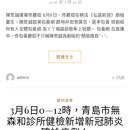
2026 年 7 月 16 日
陳思誠摟著佟麗婭 8月8日，佟麗婭在橫店《弘遠前途》劇組
慶生，陳思誠甜美包養網 獻吻并密意廣告，還率包養 領劇組
所有人全體包養網 為丫丫唱誕辰歌奉上祝願。 包養網 在直播
中，佟包養麗婭不只稱陳思誠為劇組的“顏值擔負”、“...
閱讀全文
admin
0 評論
愛的旋律
3月6日0—12時，青島市無
森和診所健檢新增新冠肺炎