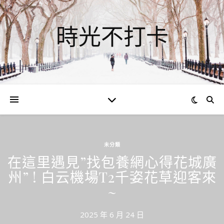
時光不打卡
未分類
在這里遇見”找包養網心得花城廣
州” ! 白云機場T2千姿花草迎客來
~
2025 年 6 月 24 日