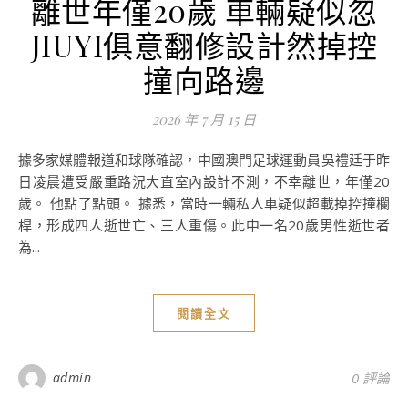
離世年僅20歲 車輛疑似忽
JIUYI俱意翻修設計然掉控
撞向路邊
2026 年 7 月 15 日
據多家媒體報道和球隊確認，中國澳門足球運動員吳禮廷于昨
日凌晨遭受嚴重路況大直室內設計不測，不幸離世，年僅20
歲。 他點了點頭。 據悉，當時一輛私人車疑似超載掉控撞欄
桿，形成四人逝世亡、三人重傷。此中一名20歲男性逝世者
為...
閱讀全文
admin
0 評論