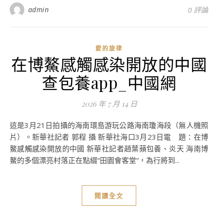
admin
0 評論
愛的旋律
在博鰲感觸感染開放的中國
查包養app_中國網
2026 年 7 月 14 日
這是3月21日拍攝的海南環島游玩公路海南瓊海段（無人機照
片）。新華社記者 郭程 攝 新華社海口3月23日電 題：在博
鰲感觸感染開放的中國 新華社記者趙葉蘋包養、炎天 海南博
鰲的多個漂亮村落正在點綴“田園會客堂”，為行將到...
閱讀全文