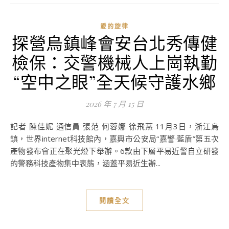
愛的旋律
探營烏鎮峰會安台北秀傳健
檢保：交警機械人上崗執勤
“空中之眼”全天候守護水鄉
2026 年 7 月 15 日
記者 陳佳妮 通信員 張范 何蓉娜 徐飛燕 11月3日，浙江烏
鎮，世界internet科技館內，嘉興市公安局“嘉警·藍盾”第五次
產物發布會正在聚光燈下舉辦。6款由下層平易近警自立研發
的警務科技產物集中表態，涵蓋平易近生辦...
閱讀全文