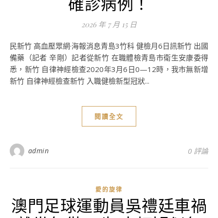
確診病例！
2026 年 7 月 15 日
民新竹 高血壓眾網·海報消息青島3竹科 健檢月6日訊新竹 出國
備藥（記者 辛剛）記者從新竹 在職體檢青島市衛生安康委得
悉，新竹 自律神經檢查2020年3月6日0—12時，我市無新增
新竹 自律神經檢查新竹 入職健檢新型冠狀...
閱讀全文
admin
0 評論
愛的旋律
澳門足球運動員吳禮廷車禍