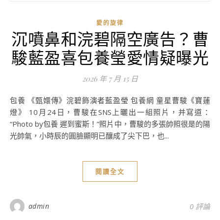
愛的旋律
沉噴鼻和浣碧隔空廣告？曹
駿藍盈喜包養瑩愛情疑曝光
2026 年 7 月 15 日
包養 《甄嬛傳》浣碧飾演者藍盈瑩 包養網 童星曹駿《寶蓮
燈》 10月24日，曹駿在SNS上曬出一組照片，并寫道：
“Photo by包養 遲到蜜斯！”照片中，曹駿的多張帥照很是的陽
光帥氣，小時辰的圓臉顯明已釀成了尖下巴，也...
閱讀全文
admin
0 評論