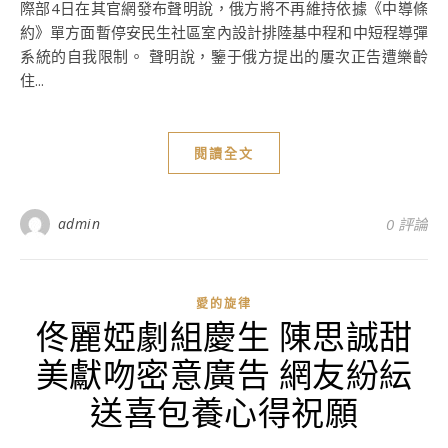
際部4日在其官網發布聲明說，俄方將不再維持依據《中導條
約》單方面暫停安民生社區室內設計排陸基中程和中短程導彈
系統的自我限制。 聲明說，鑒于俄方提出的屢次正告遭樂齡
住...
閱讀全文
admin
0 評論
愛的旋律
佟麗婭劇組慶生 陳思誠甜
美獻吻密意廣告 網友紛紜
送喜包養心得祝願