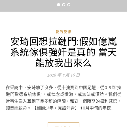
愛的旋律
安琦回想拉鏈門:假如億嵐
系統傢俱強奸是真的 當天
能放我出來么
2026 年 7 月 16 日
在采訪中，安琦聊了良多，從十強賽到中國足壇，從0-9到“拉
鏈門歐德系統傢俱”，或悼念或憤激，或無法或漠然。我們從
當事生齒入耳到了良多新的解讀，和對一個時期的鋒利感悟，
殘暴而致命。 【翩翩少年，見證汗青】 10月中旬的年夜...