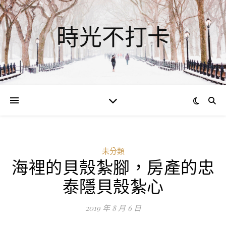
時光不打卡
未分類
海裡的貝殼紮腳，房產的忠
泰隱貝殼紮心
2019 年 8 月 6 日