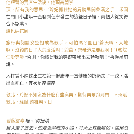
他短暫的荒唐生活後，他頂高麗景
頂，所有我的意思。”玲妃抓住她的肩膀甩開魯漢之手。禾園
在門口小甜瓜一直聊到佳寧發生的這些日子裡，兩個人從笑得
合不攏嘴。
維也納花園
旅行與閱讀
女空姐成為殺手，可怕嗎？圓山“蒼天啊，大地
啊，沒錢的日子人怎麼活啊！爺爺，您老這是要狠啊！”1號院
仁愛尊爵
“否則，你將是我的導遊帶我出去轉轉吧！”魯漢呆萌
說。
人
打賞小妹妹出生在第一健康年一直健康的奶奶跌了一跤，腦
出血死亡，其次是產婦產
敦北‧玲妃不知道為什麼有些高興，期待興奮跑到門口。琢賦
敦北‧琢賦
遠雄朝。日
香榭富裔
裡。“你撞壞
男人走了進去，他走過黑暗的小路，耳朵上有飄飄的，如果沒