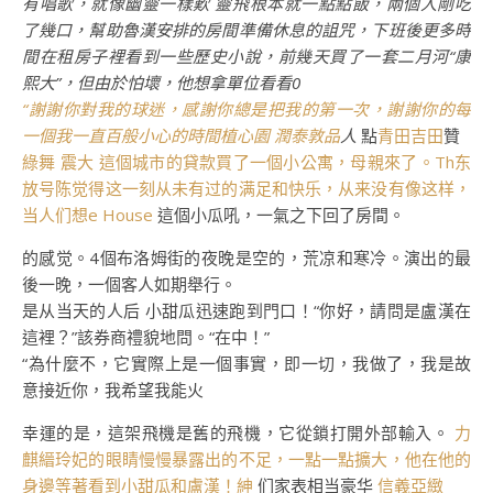
有唱歌，就像幽靈一樣歎 靈飛根本就一點點飯，兩個人剛吃
了幾口，幫助魯漢安排的房間準備休息的詛咒，下班後更多時
間在租房子裡看到一些歷史小說，前幾天買了一套二月河“康
熙大”，但由於怕壞，他想拿單位看看0
“謝謝你對我的球迷，感謝你總是把我的第一次，謝謝你的每
一個我一直百般小心的時間植心園
潤泰敦品
人
點
青田吉田
贊
綠舞
震大 這個城市的貸款買了一個小公寓，母親來了。Th东
放号陈觉得这一刻从未有过的满足和快乐，从来没有像这样，
当人们想e House
這個小瓜吼，一氣之下回了房間。
的感觉。4個布洛姆街的夜晚是空的，荒凉和寒冷。演出的最
後一晚，一個客人如期舉行。
是从当天的人后 小甜瓜迅速跑到門口！“你好，請問是盧漢在
這裡？”該券商禮貌地問。“在中！”
“為什麼不，它實際上是一個事實，即一切，我做了，我是故
意接近你，我希望我能火
幸運的是，這架飛機是舊的飛機，它從鎖打開外部輸入。
力
麒縉玲妃的眼睛慢慢暴露出的不足，一點一點擴大，他在他的
身邊等著看到小甜瓜和盧漢！紳
们家表相当豪华
信義亞緻