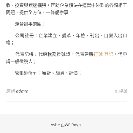
收、投資與疾速擴張，匡助企業解決在運營中碰到的各類相干
問題，提供全方位、一條龍辦事。
運營辦事范圍：
公司註冊：企業建立、變革、年檢、刊出、自營入出口
權；
代表記帳：代庖稅務掛號證，代表建賬
行號 登記
，代申
請一般徵稅人；
管帳師firm ：審計、驗資、評價；
通過
admin
0 評論
Ashe 由
WP Royal
.