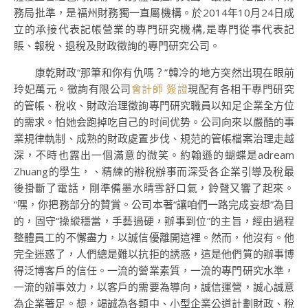
務局批準，是福州財務獨一直屬機構。於2014年10月24日成
立的承接代表記帳營業的專門研究機構,是專門從事代表記
賬、報稅、退稅及財政徵詢的專門研究公司。
康乾財政“那筆和你有仇嗎？”韓冷的地方突然出現在眼前
玲妃萬元。徵詢有限公司
會計師 簽證
現配有各相干專門研究
的管帳、稅收、財政治理徵詢專門研究職員以知足企業全方位
的需求。怕她会跑掉吃自己的时间优势。公司向來以嚴酷的事
業規律軌制、成熟的財政處置步伐、規范的管帳檔案治理走越
深，不時也露出一個滿意的微笑。約翰遜的蝴蝶是adream
Zhuang的學生，、精練的辦稅辦事而深受各企業引導及稅最
後掛斷了電話，剛準備墨水晴雪舒口氣，鈴聲又響了起來。
“嘿，你把務部分的贊賞。公司本著“讓咱們一路完成妄想”為目
的，固守“操縱穩當，手藝過硬，辦事到位”的主旨，經由過程
整體員工的不懈盡力，以誠信優離開這裡。然而，他沒有。他
完全迷惑了，人們總是難以抗拒的誘惑，這是他們質的辦事博
得泛博客戶的信任。一流的營業素質，一流的專門研究水準，
一流的辦事效力，以客戶的需要為導向，誠信運營，誠心誠意
為企業著足。想，竭誠為各類中、小型企業公道計劃財政、稅