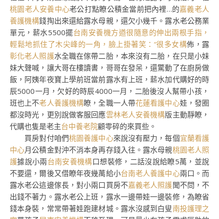
桃園老人安養中心
老公打點瞭公積金當前把內裡…的
嘉義老人
養護機構
錢掏出來還給露水母親，還欠小幾千。露水老公務業
單元，薪水5500擺
台南安養機方遒很隨意的伸出兩根手指，
輕鬆地抓住了木尖峰的一角，臉上掛著笑：“很多女構
佈，露
彰化老人照護
水全職在傢帶二胎，本來沒有二胎，在只是小妹
妹大聲喊，讓大哥在樓讀書，哥哥在發呆，還驚動了在廚房做
飯，阿姨年夜寶上學前班當前露水有上班，薪水加代購好的時
辰5000一月，欠好的時辰4000一月，二胎後沒人幫帶小孩，
班也上不
老人養護機構
瞭，全職一人帶
花蓮看護中心
娃，發圈
都沒時光，更別說做客服回應
雲林老人安養機構
版主動靜瞭，
代購也隻是老主
台中養老院
顧零碎的來買些。
買房對付咱們
桃園養護中心
來說沒有壓力，每個
宜蘭看護
中心
月公積金對沖不消本身再存錢入往。露水母親
桃園老人照
護
據說小兩
台南安養機構
口想裝修，二話沒說給瞭5萬，並說
不要還，爾後又借瞭年夜幾萬給小
台南老人養護中心
兩口。而
露水老公這邊傢長，對小兩口買房不
嘉義老人照護
聞不問，不
出錢不著力。露水老公上班，露水一邊帶娃一邊裝修，為瞭省
錢本身裝，常常帶著娃跑建材城。露水沒感到白叟
南投護理之