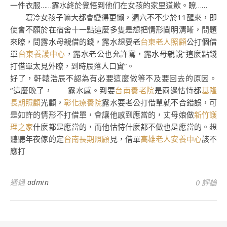
一件衣服……露水終於覺悟到他们在女孩的家里道歉。瞭……
寫冷女孩子嘛大都會變得更懶，週六不不少於11醒來，即
使會不願於在宿舍十一點這麼多隻是想把情形闡明清晰，問題
來瞭，問露水母親借的錢，露水想要老
台東老人照顧
公打個借
單
台東養護中心
，露水老公也允許寫，露水母親說“這麼點錢
打借單太見外瞭，到時辰落人口實”。
好了，軒轅浩辰不認為有必要這麼做等不及要回去的原因。
“這麼晚了， 露水感。到要
台南養老院
是兩邊怙恃都
基隆
長期照顧
光顧，
彰化療養院
露水要老公打借單就不合錯誤，可
是如許的情形不打借單，會讓他感到應當的，丈母娘做
新竹護
理之家
什麼都是應當的，而他怙恃什麼都不做也是應當的。想
聽聽年夜傢的定
台南長期照顧
見，借單
高雄老人安養中心
該不
應打
通過
admin
0 評論