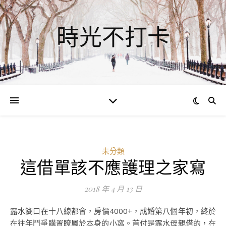
時光不打卡
未分類
這借單該不應護理之家寫
2018 年 4 月 13 日
露水餬口在十八線都會，房價4000+，成婚第八個年初，終於
在往年鬥爭購置瞭屬於本身的小窩。首付是露水母親借的，在