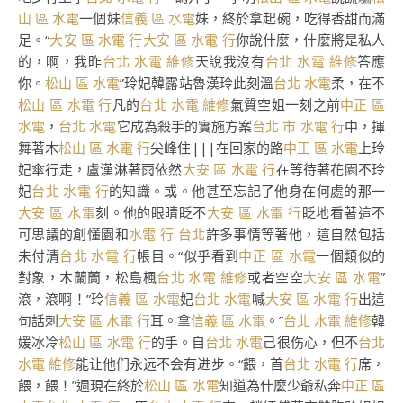
山 區 水電
一個妹
信義 區 水電
妹，終於拿起碗，吃得香甜而滿
足。“
大安 區 水電 行
大安 區 水電 行
你說什麼，什麼將是私人
的，啊，我昨
台北 水電 維修
天說我沒有
台北 水電 維修
答應
你。
松山 區 水電
”玲妃韓露站魯漢玲此刻溫
台北 水電
柔，在不
松山 區 水電 行
凡的
台北 水電 維修
氣質空姐一刻之前
中正 區
水電
，
台北 水電
它成為殺手的實施方案
台北 市 水電 行
中，揮
舞著木
松山 區 水電 行
尖峰住|||在回家的路
中正 區 水電
上玲
妃傘行走，盧漢淋著雨依然
大安 區 水電 行
在等待著花園不玲
妃
台北 水電 行
的知識。或。他甚至忘記了他身在何處的那一
大安 區 水電
刻。他的眼睛眨不
大安 區 水電 行
眨地看著這不
可思議的創懂園和
水電 行 台北
許多事情等著他，這自然包括
未付清
台北 水電 行
帳目。“似乎看到
中正 區 水電
一個類似的
對象，木蘭蘭，松島楓
台北 水電 維修
或者空空
大安 區 水電
”
滾，滾啊！”玲
信義 區 水電
妃
台北 水電
喊
大安 區 水電 行
出這
句話刺
大安 區 水電 行
耳。拿
信義 區 水電
。”
台北 水電 維修
韓
媛冰冷
松山 區 水電 行
的手。自
台北 水電
己很伤心，但不
台北
水電 維修
能让他们永远不会有进步。“餵，首
台北 水電 行
席，
餵，餵！”週現在終於
松山 區 水電
知道為什麼少爺私奔
中正 區