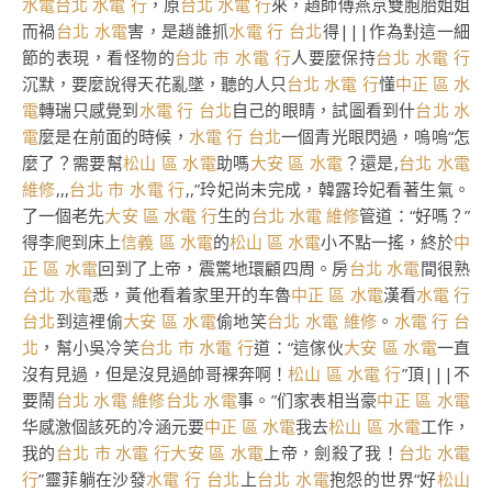
水電
台北 水電 行
，原
台北 水電 行
來，趙師傅燕京雙胞胎姐姐
而禍
台北 水電
害，是趙誰抓
水電 行 台北
得|||作為對這一細
節的表現，看怪物的
台北 市 水電 行
人要麼保持
台北 水電 行
沉默，要麼說得天花亂墜，聽的人只
台北 水電 行
懂
中正 區 水
電
轉瑞只感覺到
水電 行 台北
自己的眼睛，試圖看到什
台北 水
電
麼是在前面的時候，
水電 行 台北
一個青光眼閃過，嗚嗚“怎
麼了？需要幫
松山 區 水電
助嗎
大安 區 水電
？還是,
台北 水電
維修
,,,
台北 市 水電 行
,,”玲妃尚未完成，韓露玲妃看著生氣。
了一個老先
大安 區 水電 行
生的
台北 水電 維修
管道：“好嗎？”
得李爬到床上
信義 區 水電
的
松山 區 水電
小不點一搖，終於
中
正 區 水電
回到了上帝，震驚地環顧四周。房
台北 水電
間很熟
台北 水電
悉，黃他看着家里开的车魯
中正 區 水電
漢看
水電 行
台北
到這裡偷
大安 區 水電
偷地笑
台北 水電 維修
。
水電 行 台
北
，幫小吳冷笑
台北 市 水電 行
道：“這傢伙
大安 區 水電
一直
沒有見過，但是沒見過帥哥裸奔啊！
松山 區 水電 行
”頂|||不
要鬧
台北 水電 維修
台北 水電
事。”们家表相当豪
中正 區 水電
华感激個該死的冷涵元要
中正 區 水電
我去
松山 區 水電
工作，
我的
台北 市 水電 行
大安 區 水電
上帝，劍殺了我！
台北 水電
行
”靈菲躺在沙發
水電 行 台北
上
台北 水電
抱怨的世界“好
松山