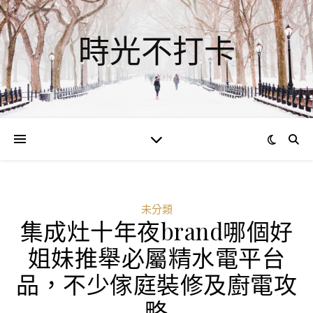
時光不打卡
未分類
集成灶十年夜brand哪個好
姐妹推舉必屬精水電平台
品，不少傢庭裝修及廚電攻
略